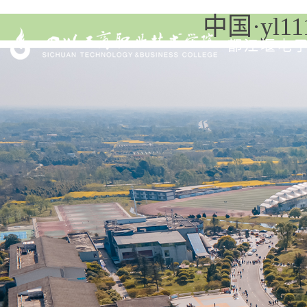
中国·yl11