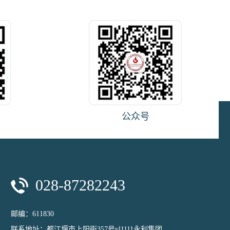
公众号
028-87282243
邮编：611830
联系地址：都江堰市上阳街357号yl1111永利集团