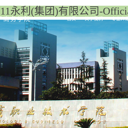
11永利(集团)有限公司-Official
首页
关于我们
专业介