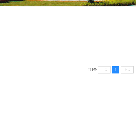
共1条
上页
1
下页