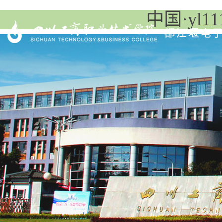
中国·yl11