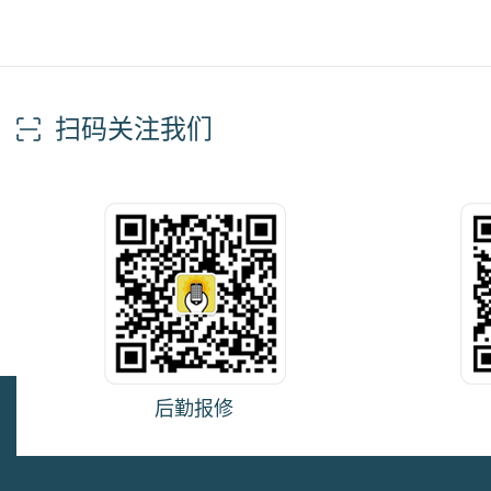
扫码关注我们
后勤报修